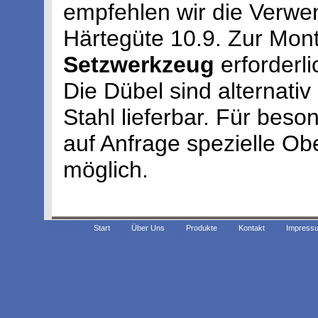
empfehlen wir die Verw
Härtegüte 10.9. Zur Mon
Setzwerkzeug
erforderli
Die Dübel sind alternati
Stahl lieferbar. Für bes
auf Anfrage spezielle O
möglich.
Start
Über Uns
Produkte
Kontakt
Impress