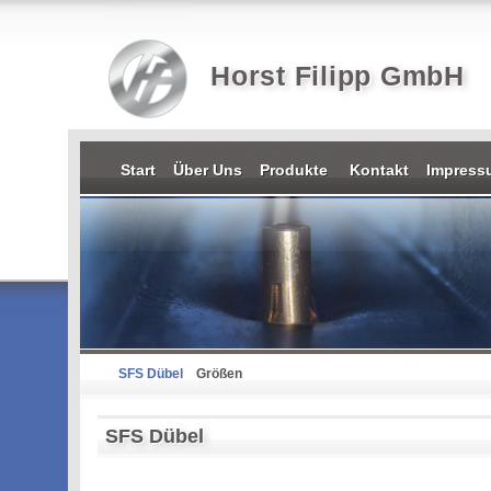
Horst Filipp GmbH
Start
Über Uns
Produkte
Kontakt
Impres
SFS Dübel
Größen
SFS Dübel