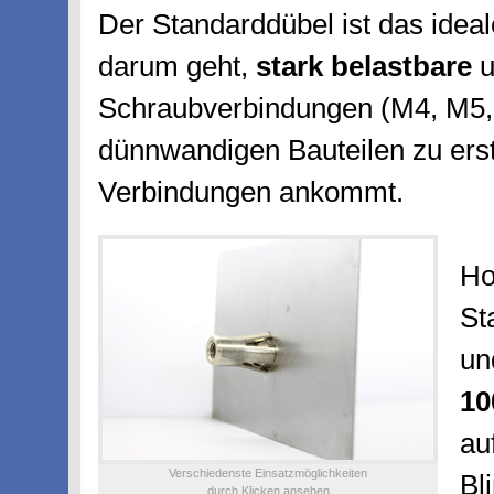
Der Standarddübel ist das idea
darum geht,
stark belastbare
u
Schraubverbindungen (M4, M5
dünnwandigen Bauteilen zu erste
Verbindungen ankommt.
Ho
St
un
10
au
Verschiedenste Einsatzmöglichkeiten
Bl
durch Klicken ansehen