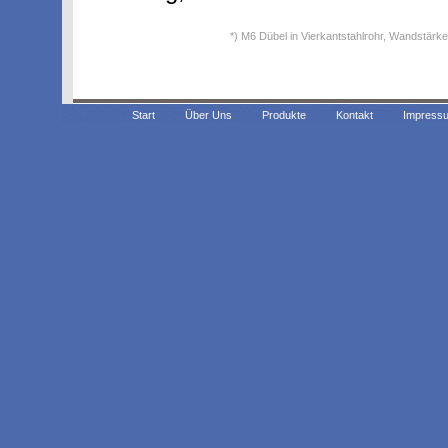
*) M6 Dübel in Vierkantstahlrohr, Wandstär
Start
Über Uns
Produkte
Kontakt
Impress