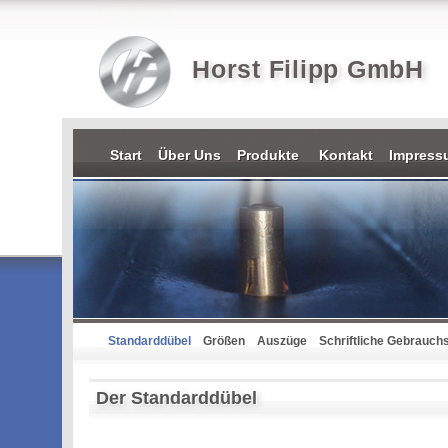
Horst Filipp GmbH
Start
Über Uns
Produkte
Kontakt
Impres
Standarddübel
Größen
Auszüge
Schriftliche Gebrauch
Der Standarddübel